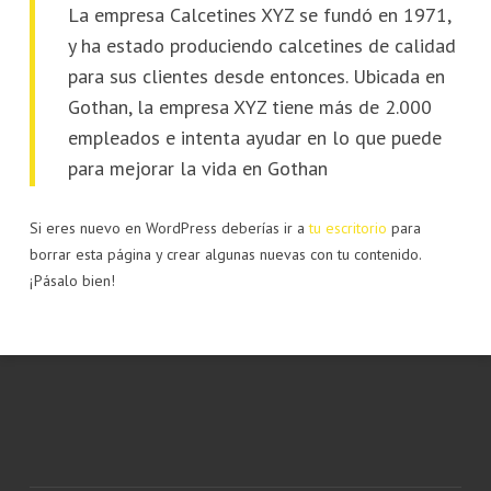
La empresa Calcetines XYZ se fundó en 1971,
y ha estado produciendo calcetines de calidad
para sus clientes desde entonces. Ubicada en
Gothan, la empresa XYZ tiene más de 2.000
empleados e intenta ayudar en lo que puede
para mejorar la vida en Gothan
Si eres nuevo en WordPress deberías ir a
tu escritorio
para
borrar esta página y crear algunas nuevas con tu contenido.
¡Pásalo bien!