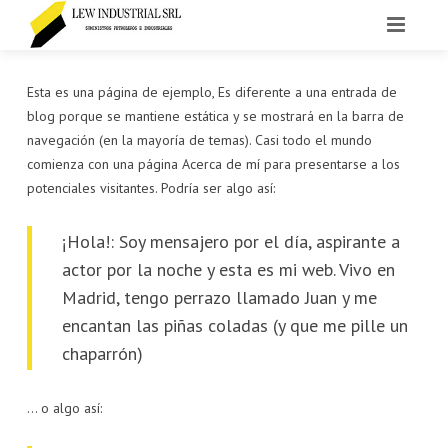
INICIO
Esta es una página de ejemplo, Es diferente a una entrada de
blog porque se mantiene estática y se mostrará en la barra de
LA EMPRESA
navegación (en la mayoría de temas). Casi todo el mundo
comienza con una página Acerca de mí para presentarse a los
PRODUCTOS
potenciales visitantes. Podría ser algo así:
CONTACTO
¡Hola!: Soy mensajero por el día, aspirante a
actor por la noche y esta es mi web. Vivo en
Madrid, tengo perrazo llamado Juan y me
encantan las piñas coladas (y que me pille un
chaparrón)
… o algo así: